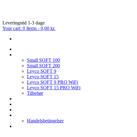
Leveringstid 1-3 dage
Your cart:
0 Items
-
0,00 kr.
FORSIDE
BLØDGØRINGSANLÆG
Small SOFT 100
Small SOFT 200
Leyco SOFT 9
Leyco SOFT 15
Leyco SOFT 9 PRO WiFi
Leyco SOFT 15 PRO WiFi
Tilbehør
OMVENDT OSMOSE
FILTER & TILBEHØR
SERVICE PÅ BLØDGØRINGSANLÆG
HVEM ER VI
Handelsbetingelser
KONTAKT OS