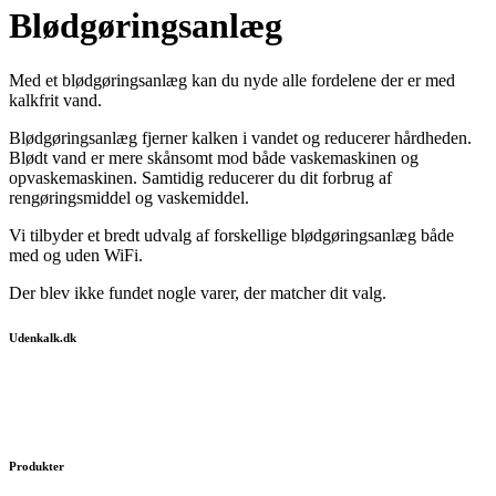
Blødgøringsanlæg
Med et blødgøringsanlæg kan du nyde alle fordelene der er med
kalkfrit vand.
Blødgøringsanlæg fjerner kalken i vandet og reducerer hårdheden.
Blødt vand er mere skånsomt mod både vaskemaskinen og
opvaskemaskinen. Samtidig reducerer du dit forbrug af
rengøringsmiddel og vaskemiddel.
Vi tilbyder et bredt udvalg af forskellige blødgøringsanlæg både
med og uden WiFi.
Der blev ikke fundet nogle varer, der matcher dit valg.
Udenkalk.dk
Få silkeblødt vand med et blødgøringsanlæg.
Gør hver dag til en luksuriøs og behagelig oplevelse.
Produkter