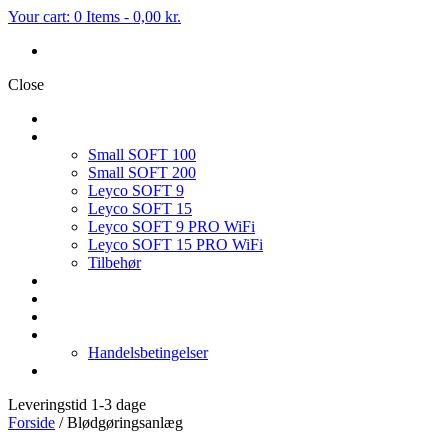
Your cart:
0 Items
-
0,00 kr.
Close
FORSIDE
BLØDGØRINGSANLÆG
Small SOFT 100
Small SOFT 200
Leyco SOFT 9
Leyco SOFT 15
Leyco SOFT 9 PRO WiFi
Leyco SOFT 15 PRO WiFi
Tilbehør
OMVENDT OSMOSE
FILTER & TILBEHØR
SERVICE PÅ BLØDGØRINGSANLÆG
HVEM ER VI
Handelsbetingelser
KONTAKT OS
Leveringstid 1-3 dage
Forside
/ Blødgøringsanlæg