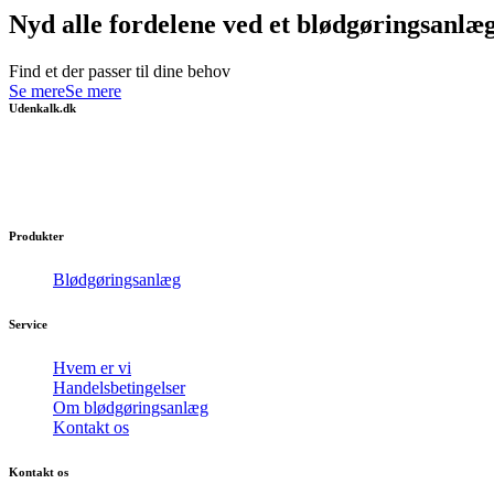
Nyd alle fordelene ved et blødgøringsanlæ
Find et der passer til dine behov
Se mere
Se mere
Udenkalk.dk
Få silkeblødt vand med et blødgøringsanlæg.
Gør hver dag til en luksuriøs og behagelig oplevelse.
Produkter
Blødgøringsanlæg
Service
Hvem er vi
Handelsbetingelser
Om blødgøringsanlæg
Kontakt os
Kontakt os