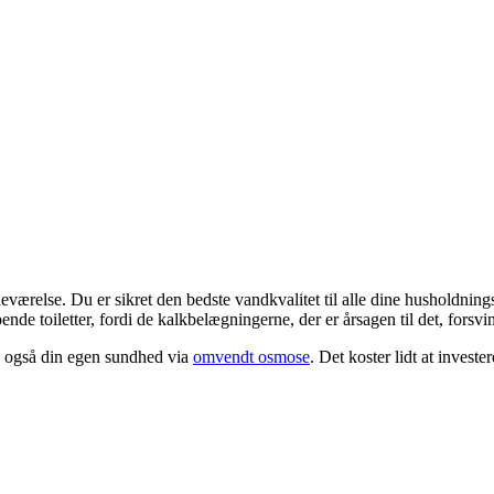
værelse. Du er sikret den bedste vandkvalitet til alle dine husholdning
e toiletter, fordi de kalkbelægningerne, der er årsagen til det, forsvin
en også din egen sundhed via
omvendt osmose
. Det koster lidt at invest