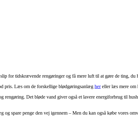
p for tidskrævende rengøringer og få mere luft til at gøre de ting, du 
 god pris. Læs om de forskellige blødgøringsanlæg
her
eller læs mere om 
 og rengøring. Det bløde vand giver også et lavere energiforbrug til hu
æg og spare penge den vej igennem – Men du kan også købe vores omven