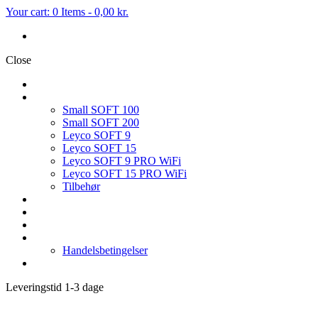
Your cart:
0 Items
-
0,00 kr.
Close
FORSIDE
BLØDGØRINGSANLÆG
Small SOFT 100
Small SOFT 200
Leyco SOFT 9
Leyco SOFT 15
Leyco SOFT 9 PRO WiFi
Leyco SOFT 15 PRO WiFi
Tilbehør
OMVENDT OSMOSE
FILTER & TILBEHØR
SERVICE PÅ BLØDGØRINGSANLÆG
HVEM ER VI
Handelsbetingelser
KONTAKT OS
Leveringstid 1-3 dage