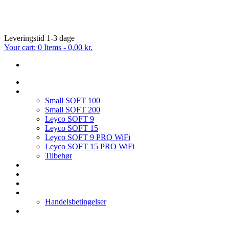
Leveringstid 1-3 dage
Your cart:
0 Items
-
0,00 kr.
FORSIDE
BLØDGØRINGSANLÆG
Small SOFT 100
Small SOFT 200
Leyco SOFT 9
Leyco SOFT 15
Leyco SOFT 9 PRO WiFi
Leyco SOFT 15 PRO WiFi
Tilbehør
OMVENDT OSMOSE
FILTER & TILBEHØR
SERVICE PÅ BLØDGØRINGSANLÆG
HVEM ER VI
Handelsbetingelser
KONTAKT OS