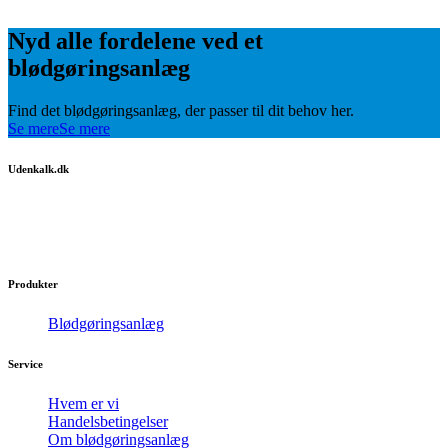
Nyd alle fordelene ved et
blødgøringsanlæg
Find det blødgøringsanlæg, der passer til dit behov her.
Se mere
Se mere
Udenkalk.dk
Få silkeblødt vand med et blødgøringsanlæg.
Gør hver dag til en luksuriøs og behagelig oplevelse.
Produkter
Blødgøringsanlæg
Service
Hvem er vi
Handelsbetingelser
Om blødgøringsanlæg