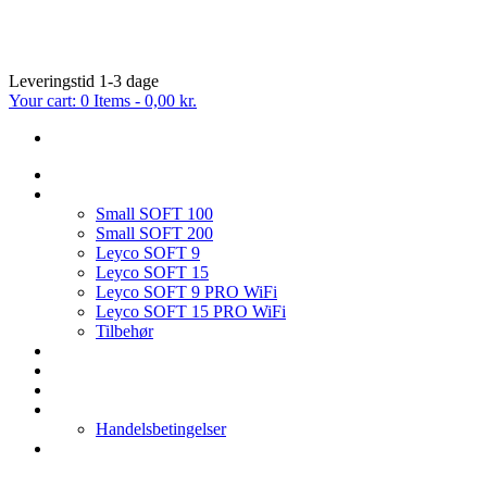
Leveringstid 1-3 dage
Your cart:
0 Items
-
0,00 kr.
FORSIDE
BLØDGØRINGSANLÆG
Small SOFT 100
Small SOFT 200
Leyco SOFT 9
Leyco SOFT 15
Leyco SOFT 9 PRO WiFi
Leyco SOFT 15 PRO WiFi
Tilbehør
OMVENDT OSMOSE
FILTER & TILBEHØR
SERVICE PÅ BLØDGØRINGSANLÆG
HVEM ER VI
Handelsbetingelser
KONTAKT OS