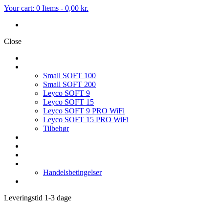
Your cart:
0 Items
-
0,00 kr.
Close
FORSIDE
BLØDGØRINGSANLÆG
Small SOFT 100
Small SOFT 200
Leyco SOFT 9
Leyco SOFT 15
Leyco SOFT 9 PRO WiFi
Leyco SOFT 15 PRO WiFi
Tilbehør
OMVENDT OSMOSE
FILTER & TILBEHØR
SERVICE PÅ BLØDGØRINGSANLÆG
HVEM ER VI
Handelsbetingelser
KONTAKT OS
Leveringstid 1-3 dage