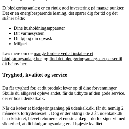
Et blødgøringsanlæg er en rigtig god investering på mange punkter.
Det er en energibesparende løsning, det sparer dig for tid og det
skåner både:
Dine husholdningsapparater
Dit varmesystem
Dit tøj og din opvask
Miljøet
Læs mere om de
mange fordele ved at installere et
blødgøringsanlæg her
, og
find det blødgøringsanlæg, der passer til
dit behov her
.
Tryghed, kvalitet og service
Du får tryghed for, at dit produkt lever op til dine forventninger.
Skulle du alligevel opleve andet, får du udbytte af den gode service,
der er hos udenkalk.dk.
Når du køber et blødgøringsanlæg på udenkalk.dk, får du nemlig 2
måneders fortrydelsesret
. Dog er der aldrig i de 2 år, udenkalk.dk
har eksisteret, blevet returneret et eneste anlæg – derfor siger vi med
sikkerhed, at dit blødgøringsanlæg er af højeste kvalitet.