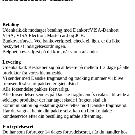
Betaling
Udenkalk.dk modtager betaling med Dankort/VISA-Dankort,
VISA, VISA Electron, Mastercard og JCB.
Bankoverførsel. Ved bankoverførsel, check el. lign. er du ikke
beskyttet af indsigelsesordningen.
Beløbet hæves først på dit kort, når varen afsendes.
Levering
Udenkalk.dk Bestræber sig på at levere på mellem 1-3 dage på alle
produkter fra vores hjemmeside.
Vi sender med Danske fragtmænd og tracking nummer vil blive
fremsendt så snart pakken er gået afsted.
Alle forsendelse pakkes forsvarligt,
Alle forsendelser sendes på Danske fragtmænd´s risiko. I tilfælde af
ødelagte produkter der har taget skade i fragten skal alt
kommunikation og erstatningskrav rettes mod Danske fragtmænd.
Har du valgt at hente din pakke selv, kan du blot kontakte
kundeservice efter din bestilling og aftale afhentning.
Fortrydelsesret
Du har som forbruger 14 dages fortrydelsesret, når du handler hos