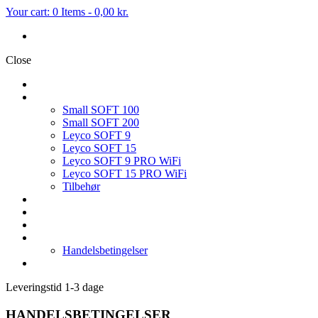
Your cart:
0 Items
-
0,00 kr.
Close
FORSIDE
BLØDGØRINGSANLÆG
Small SOFT 100
Small SOFT 200
Leyco SOFT 9
Leyco SOFT 15
Leyco SOFT 9 PRO WiFi
Leyco SOFT 15 PRO WiFi
Tilbehør
OMVENDT OSMOSE
FILTER & TILBEHØR
SERVICE PÅ BLØDGØRINGSANLÆG
HVEM ER VI
Handelsbetingelser
KONTAKT OS
Leveringstid 1-3 dage
HANDELSBETINGELSER