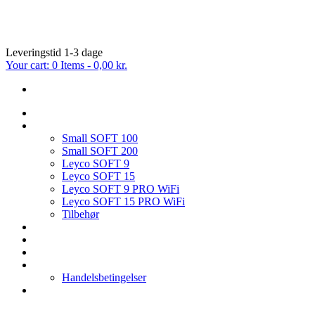
Leveringstid 1-3 dage
Your cart:
0 Items
-
0,00 kr.
FORSIDE
BLØDGØRINGSANLÆG
Small SOFT 100
Small SOFT 200
Leyco SOFT 9
Leyco SOFT 15
Leyco SOFT 9 PRO WiFi
Leyco SOFT 15 PRO WiFi
Tilbehør
OMVENDT OSMOSE
FILTER & TILBEHØR
SERVICE PÅ BLØDGØRINGSANLÆG
HVEM ER VI
Handelsbetingelser
KONTAKT OS