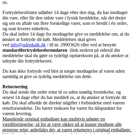
os.
Fortrydelsesfristen udløber 14 dage efter den dag, du har modtaget
din vare, eller får den sidste vare i fysisk besiddelse, når det drejer
sig om en aftale om flere forskellige varer, som er bestilt i én ordre,
og som leveres enkeltvis.
Du skal inden 14 dage fra modtagelse give os meddelelse om, at du
ønsker at fortryde dit køb. Meddelelsen skal gives
ved
info@udenkalk.dk
/ tlf.nr. 29903626 eller ved at benytte
standardfortrydelsesformularen
(link nederst på siden)I din
meddelelse skal du gøre os tydeligt opmærksom på, at du ønsker at
udnytte din fortrydelsesret.
Du kan ikke fortryde ved blot at nægte modtagelse af varen uden
samtidig at give os tydelig meddelelse om dette.
Returnering
Du skal sende din ordre retur til os uden unødig forsinkelse, og
senest 14 dage efter du har meddelt os, at du ønsker at fortryde dit
køb. Du skal afholde de direkte udgifter i forbindelse med varens
returforsendelse. Du bærer risikoen for varen fra tidspunktet for
varens levering.
Manglende original emballage kan muligvis udgøre en
værdiforringelse, så for at være sikker på at kunne modtage alle
pengene retur, anbefales det, at varen returneres i original emballage.