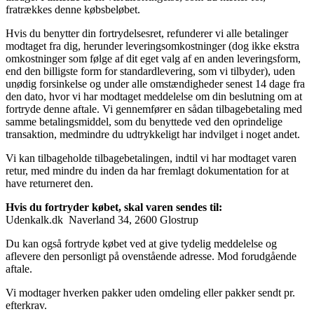
fratrækkes denne købsbeløbet.
Hvis du benytter din fortrydelsesret, refunderer vi alle betalinger
modtaget fra dig, herunder leveringsomkostninger (dog ikke ekstra
omkostninger som følge af dit eget valg af en anden leveringsform,
end den billigste form for standardlevering, som vi tilbyder), uden
unødig forsinkelse og under alle omstændigheder senest 14 dage fra
den dato, hvor vi har modtaget meddelelse om din beslutning om at
fortryde denne aftale. Vi gennemfører en sådan tilbagebetaling med
samme betalingsmiddel, som du benyttede ved den oprindelige
transaktion, medmindre du udtrykkeligt har indvilget i noget andet.
Vi kan tilbageholde tilbagebetalingen, indtil vi har modtaget varen
retur, med mindre du inden da har fremlagt dokumentation for at
have returneret den.
Hvis du fortryder købet, skal varen sendes til:
Udenkalk.dk Naverland 34, 2600 Glostrup
Du kan også fortryde købet ved at give tydelig meddelelse og
aflevere den personligt på ovenstående adresse. Mod forudgående
aftale.
Vi modtager hverken pakker uden omdeling eller pakker sendt pr.
efterkrav.