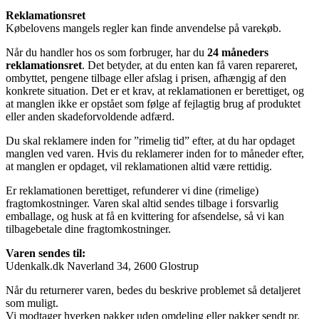
Reklamationsret
Købelovens mangels regler kan finde anvendelse på varekøb.
Når du handler hos os som forbruger, har du
24 måneders
reklamationsret
. Det betyder, at du enten kan få varen repareret,
ombyttet, pengene tilbage eller afslag i prisen, afhængig af den
konkrete situation. Det er et krav, at reklamationen er berettiget, og
at manglen ikke er opstået som følge af fejlagtig brug af produktet
eller anden skadeforvoldende adfærd.
Du skal reklamere inden for ”rimelig tid” efter, at du har opdaget
manglen ved varen. Hvis du reklamerer inden for to måneder efter,
at manglen er opdaget, vil reklamationen altid være rettidig.
Er reklamationen berettiget, refunderer vi dine (rimelige)
fragtomkostninger. Varen skal altid sendes tilbage i forsvarlig
emballage, og husk at få en kvittering for afsendelse, så vi kan
tilbagebetale dine fragtomkostninger.
Varen sendes til:
Udenkalk.dk Naverland 34, 2600 Glostrup
Når du returnerer varen, bedes du beskrive problemet så detaljeret
som muligt.
Vi modtager hverken pakker uden omdeling eller pakker sendt pr.