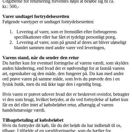
Udgifterne for returnering forventes højst at beløbe sig til ca.
kr.: 500,-
Varer undtaget fortrydelsesretten
Følgende varetyper er undtaget fortrydelsesretten:
Levering af varer, som er fremstillet efter forbrugerens
specifikationer eller har fået et tydeligt personligt præg,
Levering af varer, som på grund af deres art bliver uløseligt
blandet sammen med andre varer ved leveringen,
Varens stand, når du sender den retur
Du hæfter kun for eventuel forringelse af varens værdi, som skyldes
anden håndtering, end hvad der er nødvendigt for at fastslå varens
art, egenskaber og den måde, den fungerer på. Du kan med andre
ord prøve varen på samme måde, som hvis du prøvede den i en
fysisk butik, men du må ikke tage den i egentlig brug.
Hvis varen er prøvet udover hvad der er beskrevet ovenfor, betragter
vi den som brugt, hvilket betyder, at du ved fortrydelse af købet kun
får en del eller intet af købsbeløbet retur, afhængig af varens
handelsmæssige værdi.
Tilbagebetaling af købsbeløbet
Hvis du fortryder dit køb, får du det beløb du har indbetalt til os,
tilbage. I tilfælde af en værdiforringelse, som du hæfter for,