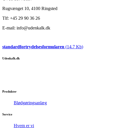
Rugvænget 10, 4100 Ringsted
Tlf: +45 29 90 36 26
E-mail: info@udenkalk.dk
standardfortrydelsesformularen
(
14.7 Kb
)
Udenkalk.dk
Få silkeblødt vand med et blødgøringsanlæg.
Gør hver dag til en luksuriøs og behagelig oplevelse.
Produkter
Blødgøringsanlæg
Service
Hvem er vi