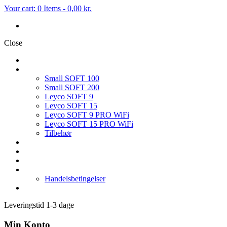
Your cart:
0 Items
-
0,00 kr.
Close
FORSIDE
BLØDGØRINGSANLÆG
Small SOFT 100
Small SOFT 200
Leyco SOFT 9
Leyco SOFT 15
Leyco SOFT 9 PRO WiFi
Leyco SOFT 15 PRO WiFi
Tilbehør
OMVENDT OSMOSE
FILTER & TILBEHØR
SERVICE PÅ BLØDGØRINGSANLÆG
HVEM ER VI
Handelsbetingelser
KONTAKT OS
Leveringstid 1-3 dage
Min Konto