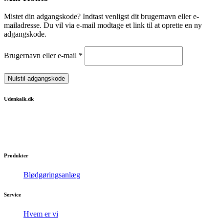
Mistet din adgangskode? Indtast venligst dit brugernavn eller e-
mailadresse. Du vil via e-mail modtage et link til at oprette en ny
adgangskode.
Påkrævet
Brugernavn eller e-mail
*
Nulstil adgangskode
Udenkalk.dk
Få silkeblødt vand med et blødgøringsanlæg.
Gør hver dag til en luksuriøs og behagelig oplevelse.
Produkter
Blødgøringsanlæg
Service
Hvem er vi