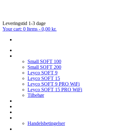
Leveringstid 1-3 dage
Your cart:
0 Items
-
0,00 kr.
FORSIDE
BLØDGØRINGSANLÆG
Small SOFT 100
Small SOFT 200
Leyco SOFT 9
Leyco SOFT 15
Leyco SOFT 9 PRO WiFi
Leyco SOFT 15 PRO WiFi
Tilbehør
OMVENDT OSMOSE
FILTER & TILBEHØR
SERVICE PÅ BLØDGØRINGSANLÆG
HVEM ER VI
Handelsbetingelser
KONTAKT OS